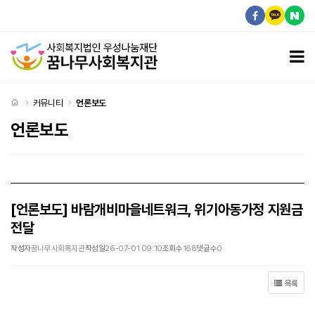
[언론보도] 바람개비마을네트워크, 위기아동가정 지원금 전달 > 언론보도
모
처음으로
커뮤니티
언론보도
언론보도
[언론보도] 바람개비마을네트워크, 위기아동가정 지원금
전달
작성자
꿈나무사회복지관
작성일
26-07-01 09:10
조회수
168
댓글수
0
목록