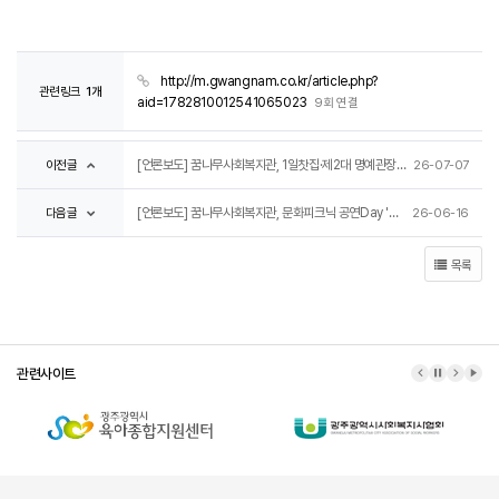
http://m.gwangnam.co.kr/article.php?
관련링크
1개
aid=1782810012541065023
9회 연결
이전글
[언론보도] 꿈나무사회복지관, 1일찻집·제2대 명예관장 위촉식 ‘성료’
26-07-07
다음글
[언론보도] 꿈나무사회복지관, 문화피크닉 공연Day '성황'
26-06-16
목록
관련사이트
이전 배너
배너 정지
다음 배
배너