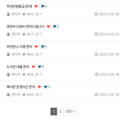
무인민원발급 문의!
댓글
개
1
인기글
관리자
829
1
2023-02-28
영유아 난방비 문의드립니다
댓글
개
1
인기글
관리자
807
1
2023-02-23
라인댄스 이용 문의
댓글
개
1
인기글
관리자
665
1
2022-06-20
도서관 대출 문의
댓글
개
1
인기글
관리자
608
1
2022-06-18
복지관 운영시간 문의
댓글
개
1
인기글
관리자
640
1
2022-05-14
열린
페이지
페이지
페이지
1
2
맨끝
»