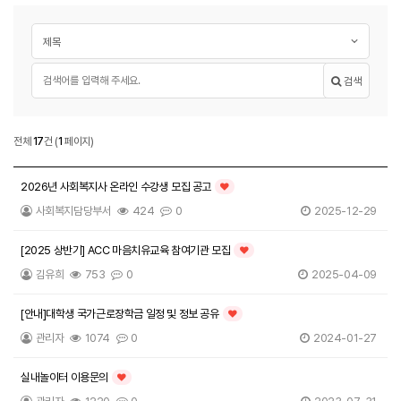
게시글 검색
검색대상
필수
검색어
검색
자유게시판
전체
17
건
(
1
페이지)
자유게시판 목록
2026년 사회복지사 온라인 수강생 모집 공고
인기글
사회복지담당부서
424
0
2025-12-29
[2025 상반기] ACC 마음치유교육 참여기관 모집
인기글
김유희
753
0
2025-04-09
[안내]대학생 국가근로장학금 일정 및 정보 공유
인기글
관리자
1074
0
2024-01-27
실내놀이터 이용문의
인기글