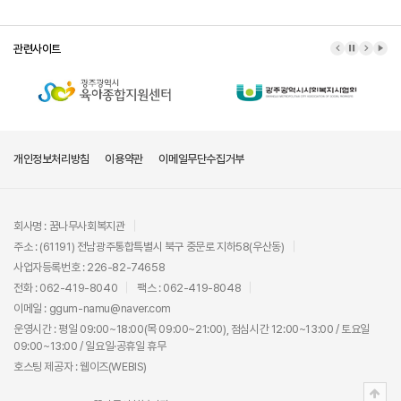
관련사이트
이전 배너
배너 정지
다음 배
배너
개인정보처리방침
이용약관
이메일무단수집거부
회사명 : 꿈나무사회복지관
주소 : (61191) 전남광주통합특별시 북구 중문로 지하58(우산동)
사업자등록번호 : 226-82-74658
전화 : 062-419-8040
팩스 : 062-419-8048
이메일 : ggum-namu@naver.com
운영시간 : 평일 09:00~18:00(목 09:00~21:00), 점심시간 12:00~13:00 / 토요일
09:00~13:00 / 일요일·공휴일 휴무
호스팅 제공자 :
웹이즈(WEBIS)
상단