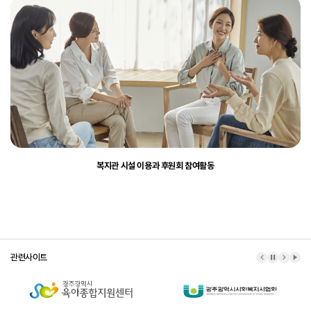
복지관 시설 이용과 후원회 참여활동
관련사이트
이전 배너
배너 정지
다음 배
배너