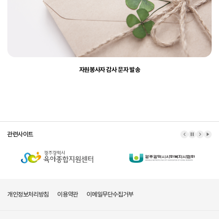
자원봉사자 감사 문자 발송
관련사이트
이전 배너
배너 정지
다음 배
배너
개인정보처리방침
이용약관
이메일무단수집거부