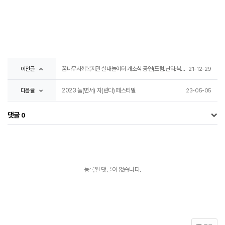
이전글
꿈나무사회복지관 실내놀이터 개소식 공연(드럼.난타.북 - 합주)
21-12-29
다음글
2023 놀(면서) 자(란다) 페스티벌
23-05-05
댓글
0
등록된 댓글이 없습니다.