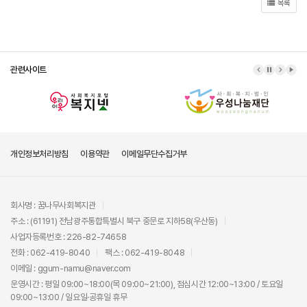
목록
관련사이트
이전 배너
배너 정지
다음 배
배너
개인정보처리방침
이용약관
이메일무단수집거부
회사명 : 꿈나무사회복지관
주소 : (61191) 전남광주통합특별시 북구 중문로 지하58(우산동)
사업자등록번호 : 226-82-74658
전화 : 062-419-8040
팩스 : 062-419-8048
이메일 : ggum-namu@naver.com
운영시간 : 평일 09:00~18:00(목 09:00~21:00), 점심시간 12:00~13:00 / 토요일
09:00~13:00 / 일요일·공휴일 휴무