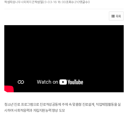
작성자
꿈나무사회복지관
작성일
23-03-16 18:00
조회수
210
댓글수
0
목록
청소년 진로 프로그램으로 진로적성공동체 주제 속 맞춤형 진로설계, 직업체험활동을 실
시하여 사회적응력과 자립지원능력 향상 도모