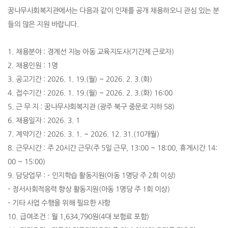
꿈나무사회복지관에서는 다음과 같이 인재를 공개 채용하오니 관심 있는 분
들의 많은 지원 바랍니다
.
1.
채용분야
:
경계선 지능 아동 교육지도사
(
기간제 근로자
)
2.
채용인원
: 1
명
3.
공고기간
: 2026. 1. 19.(
월
) ~ 2026. 2. 3.(
화
)
4.
접수기간
: 2026. 1. 19.(
월
) ~ 2026. 2. 3.(
화
) 16:00
5.
근 무 지
:
꿈나무사회복지관
(
광주 북구 중문로 지하
58)
6.
채용일자
: 2026. 3. 1
7.
계약기간
: 2026. 3. 1. ~ 2026. 12. 31.(10
개월
)
8.
근무시간
:
주
20
시간 근무
(
주
5
일 근무
, 13:00 ~ 18:00,
휴게시간
14:
00 ~ 15:00)
9.
담당업무
: -
인지학습 활동지원
(
아동
1
명당 주
2
회 이상
)
-
정서사회적응력 향상 활동지원
(
아동
1
명당 주
1
회 이상
)
-
기타 사업 수행을 위해 필요한 사항
10.
급여조건
:
월
1,634,790
원
(4
대 보험료 포함
)