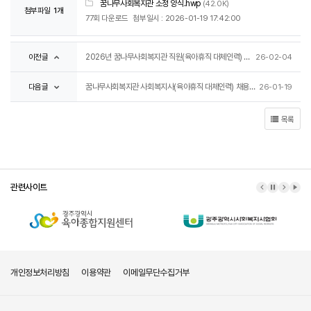
꿈나무사회복지관 소정 양식.hwp
(42.0K)
첨부파일
1개
77회 다운로드
첨부일시 : 2026-01-19 17:42:00
이전글
2026년 꿈나무사회복지관 직원(육아휴직 대체인력) 서류전형 합격자 발표 및 면접 진행 안내
26-02-04
다음글
꿈나무사회복지관 사회복지사(육아휴직 대체인력) 채용 공고
26-01-19
목록
관련사이트
이전 배너
배너 정지
다음 배
배너
개인정보처리방침
이용약관
이메일무단수집거부