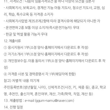
11.
자격요건
:
다음의 임용자격요건 중 하나 이상의 요건을 갖춘자
-
사회복지사
,
보육교사
,
경계선 지능 아동 지도사
,
청소년 지도사,
교원
,
심
리
,
학습
,
특수교육 등 자격증 소지자
- 사회복지사업법 제
35
조제
2
항에 따라 결격사유에 해당되지 아니한 자
- 운전면허
2
종 보통 이상 소지자
(
즉시운전가능자
)
우대
- 한글 및 엑셀 활용 가능자 우대
12.
제출서류
①
응시지원서
1
부
(
소정 양식
-
홈페이지에서 다운로드 후 작성
)
②
자기소개서
1
부
(
소정 양식
-
홈페이지에서 다운로드 후 작성
)
③
개인정보수집
․
이용 동의서
1
부
(
소정 양식
-
홈페이지에서 다운로드 후 작
성
)
④
자격증 사본 및 경력증명서 각
1
부
(
해당자에 한함
)
참고
)
차별적 내용 미기재
주민등록번호
(
생년월일
,
나이
),
신체적조건
(
사진
,
키
,
체중 등
),
종교
,
학교
명
,
추천인
,
출신지역
,
혼인여부
,
재산
,
가족
(
학력
,
직업
,
재산 등
)
13.
제출방법
:
e-mail (ggum-namu@naver.com)
14.
진행 일정