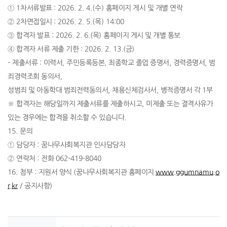
①
1
차서류발표
: 2026. 2. 4.(
수
)
홈페이지 게시 및 개별 연락
②
2
차면접일시
: 2026. 2. 5.(
목
) 14:00
③
합격자 발표
: 2026. 2. 6.(
목
)
홈페이지 게시 및 개별 통보
④
합격자 서류 제출 기한
: 2026. 2. 13.(
금
)
-
제출서류
:
이력서
,
주민등록등본
,
최종학교 졸업 증명서
,
경력증명서
,
범
죄경력조회 동의서
,
성범죄 및 아동학대 범죄전력동의서
,
채용신체검사서
,
병적증명서 각
1
부
※
합격자는 해당일까지 제출서류를 제출하시고
,
미제출 또는 결격사유가
있는 경우에는 합격을 취소할 수 있습니다
.
15.
문의
①
담당자
:
꿈나무사회복지관 인사담당자
②
연락처
:
전화
062-419-8040
16.
첨부
:
지원서 양식
(
꿈나무사회복지관 홈페이지
www.ggumnamu.o
r.kr
/
공지사항
)