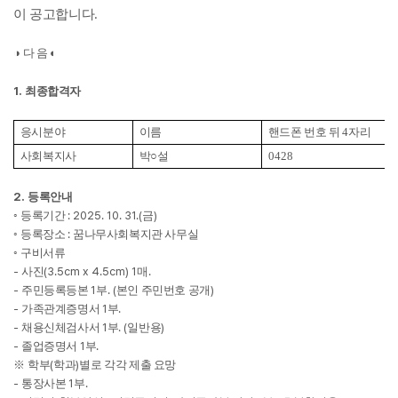
.
이 공고합니다
◑
다 음
◐
1.
최종합격자
응시분야
이름
핸드폰 번호 뒤
4
자리
사회복지사
박
○
설
0428
2.
등록안내
: 2025. 10. 31.(
)
◦
등록기간
금
:
◦
등록장소
꿈나무사회복지관 사무실
◦
구비서류
-
(3.5cm x 4.5cm) 1
.
사진
매
-
1
. (
)
주민등록등본
부
본인 주민번호 공개
-
1
.
가족관계증명서
부
-
1
. (
)
채용신체검사서
부
일반용
-
1
.
졸업증명서
부
(
)
※
학부
학과
별로 각각 제출 요망
-
1
.
통장사본
부