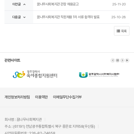
이전글
꿈나무사회복지관 관장 채용공고
25-11-20
다음글
꿈나무사회복지관 직원채용 1차 서류 합격자 발표
25-10-28
목록
관련사이트
이전 배너
배너 정지
다음 배
배너
개인정보처리방침
이용약관
이메일무단수집거부
회사명 : 꿈나무사회복지관
주소 : (61191) 전남광주통합특별시 북구 중문로 지하58(우산동)
사업자등록번호 : 226-82-74658