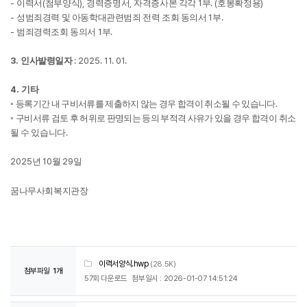
-
(
),
,
1
. (
)
이력서
첨부양식
경력증명서
자격증사본 각각
부
호봉확정용
-
1
.
성범죄경력 및 아동학대관련범죄 전력 조회 동의서
부
-
1
.
범죄경력조회 동의서
부
3.
: 2025. 11. 01.
인사발령일자
4.
기타
.
◦
등록기간 내 구비서류를 제출하지 않는 경우 합격이 취소될 수 있습니다
◦
구비서류 검토 후 허위로 판명되는 등의 부적격 사유가 있을 경우 합격이
취소
.
될 수 있습니다
2025
10
29
년
월
일
꿈나무사회복지관장
이력서양식.hwp
(28.5K)
첨부파일
1개
57회 다운로드
첨부일시 : 2026-01-07 14:51:24