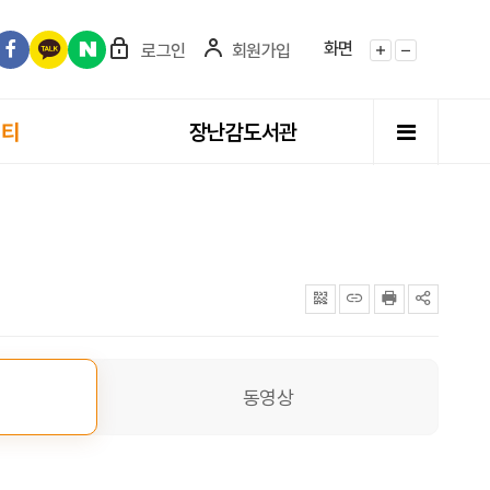
화면
로그인
회원가입
화면확대
화면축소
전체메뉴
니티
장난감도서관
QRcode
주소복사
프린터
공유
동영상