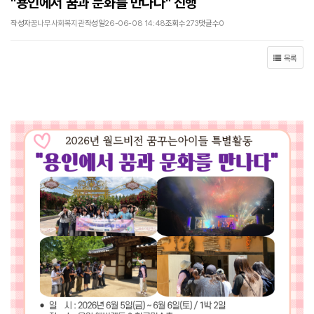
"용인에서 꿈과 문화를 만나다" 진행
작성자
꿈나무사회복지관
작성일
26-06-08 14:48
조회수
273
댓글수
0
목록