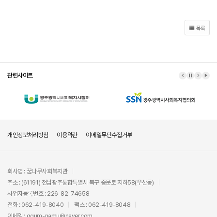
목록
관련사이트
이전 배너
배너 정지
다음 배
배너
개인정보처리방침
이용약관
이메일무단수집거부
회사명 : 꿈나무사회복지관
주소 : (61191) 전남광주통합특별시 북구 중문로 지하58(우산동)
사업자등록번호 : 226-82-74658
전화 : 062-419-8040
팩스 : 062-419-8048
이메일 : ggum-namu@naver.com