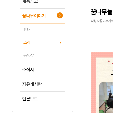
채용공고
꿈나무놀이
꿈나무이야기
작성자
꿈나무사
안내
소식
동영상
소식지
자유게시판
언론보도