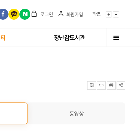
화면
로그인
회원가입
화면확대
화면축소
전체메뉴
니티
장난감도서관
QRcode
주소복사
프린터
공유
동영상