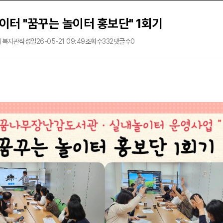
터 "꿈꾸는 놀이터 홍보단" 1회기
회복지관
작성일
26-05-21 09:49
조회수
332
댓글수
0