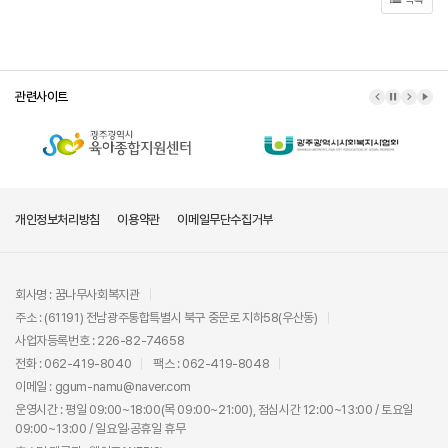
관련사이트
이전 배너
배너 정지
다음 배
배너
개인정보처리방침
이용약관
이메일무단수집거부
회사명 : 꿈나무사회복지관
주소 : (61191) 전남광주통합특별시 북구 중문로 지하58(우산동)
사업자등록번호 : 226-82-74658
전화 : 062-419-8040
팩스 : 062-419-8048
이메일 : ggum-namu@naver.com
운영시간 : 평일 09:00~18:00(목 09:00~21:00), 점심시간 12:00~13:00 / 토요일
09:00~13:00 / 일요일·공휴일 휴무