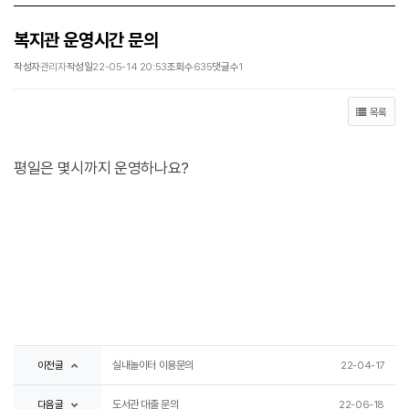
복지관 운영시간 문의
작성자
관리자
작성일
22-05-14 20:53
조회수
635
댓글수
1
목록
평일은 몇시까지 운영하나요?
이전글
실내놀이터 이용문의
22-04-17
다음글
도서관 대출 문의
22-06-18