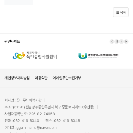
목록
관련사이트
이전 배너
배너 정지
다음 배
배너
개인정보처리방침
이용약관
이메일무단수집거부
회사명 : 꿈나무사회복지관
주소 : (61191) 전남광주통합특별시 북구 중문로 지하58(우산동)
사업자등록번호 : 226-82-74658
전화 : 062-419-8040
팩스 : 062-419-8048
이메일 : ggum-namu@naver.com